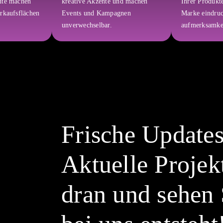
nte machen
kreative Akzente und machen
Ihrer Produkte
rkaufsflächen
Events und Kampagnen
Marke eindruc
unverwechselbar.
aufmerksamkei
Frische Updates
Aktuelle Projek
dran und sehen 