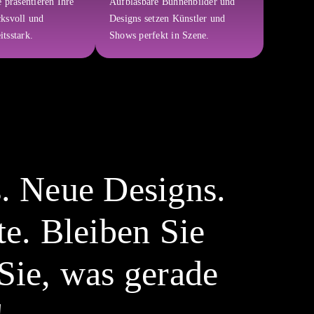
 präsentieren Ihre
Aufblasbare Bühnenbilder und
ksvoll und
Designs setzen Künstler und
tsstark.
Shows perfekt in Szene.
. Neue Designs.
te. Bleiben Sie
Sie, was gerade