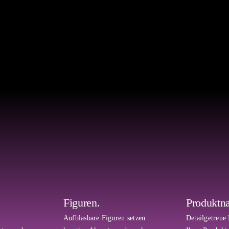
Figuren.
Produkt­n
Aufblasbare Figuren setzen
Detailgetreue