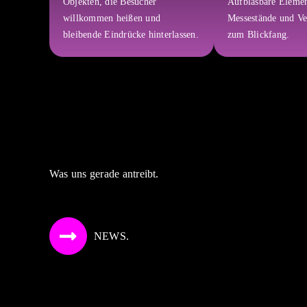
Objekten, die Besucher
Aufblasbare Eleme
willkommen heißen und
Messestände und Ve
bleibende Eindrücke hinterlassen.
zum Blickfang.
Was uns gerade antreibt.
NEWS.