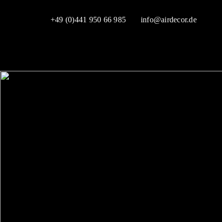
Skip
to
+49 (0)441 950 66 985
info@airdecor.de
content