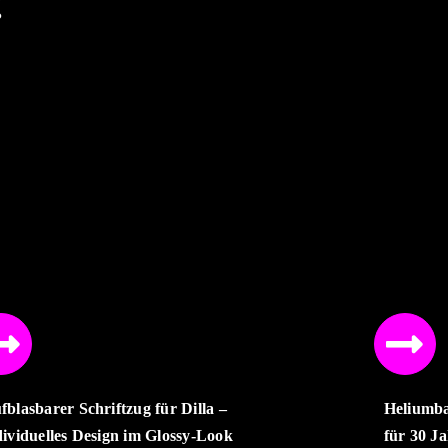
!
fblasbarer Schriftzug für Dilla –
Heliumba
dividuelles Design im Glossy-Look
für 30 J