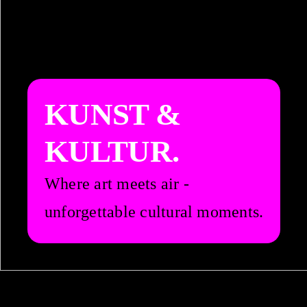
KUNST &
KULTUR.
Where art meets air -
unforgettable cultural moments.