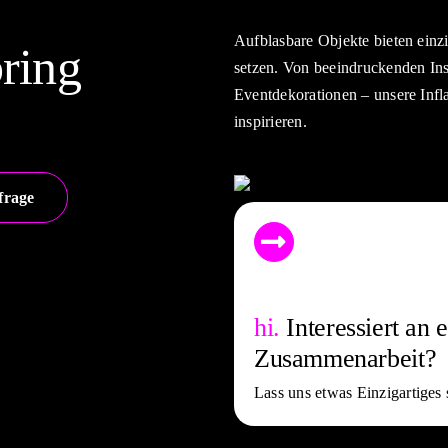
Aufblasbare Objekte bieten einz
bring
setzen. Von beeindruckenden Ins
Eventdekorationen – unsere Infla
inspirieren.
frage
hi.
Interes­siert an 
Zu­sam­me­nar­beit?
Lass uns etwas Einzig­artiges 